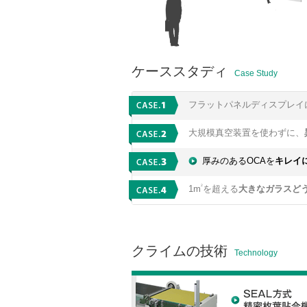
ケーススタディ
Case Study
フラットパネルディスプレイ
大規模真空装置を使わずに、
厚みのあるOCAを
キレイ
2
1m
を超える
大きなガラス
ど
クライムの技術
Technology