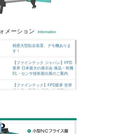
ォメーション
Information
精密大型貼合装置、デモ機ありま
す！
【ファインテック ジャパン】FPD
業界 日本最大の展示会 液晶・有機
EL・センサ技術展出展のご案内
【ファインテック】FPD業界 世界
最大級の展示会 液晶・有機EL・セ
ンサ技術展出展のご案内
【ファインテック2016】出展のご
案内
真空貼合装置（R貼り対応、ダイレ
クトボンディング対応、車載向