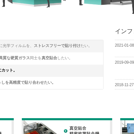
インフ
2021-01-08
に光学フィルムを、
ストレスフリーで貼り付け
たい。
異質な硬質ガラス
同士を
真空貼合
したい。
2019-09-09
にカット。
うしを
高精度
で貼り合わせたい。
2018-11-27
2016-02-09
2016-01-05