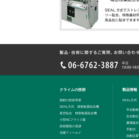
クライムの技術
製品情報
独創の技術革新
SEAL方式
SEAL方式 精密枚葉貼合機
半自動精
真空貼合 精密枚葉貼合機
全自動位
小型NCフライス盤
廉価版自
技術開発の系譜
手動式
活躍フィールド
自動位置